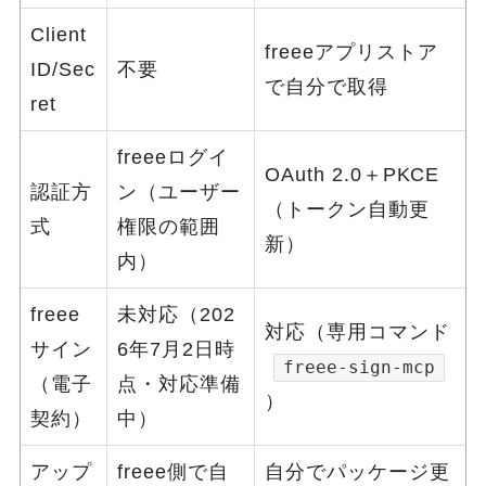
Client
freeeアプリストア
ID/Sec
不要
で自分で取得
ret
freeeログイ
OAuth 2.0＋PKCE
認証方
ン（ユーザー
（トークン自動更
式
権限の範囲
新）
内）
freee
未対応（202
対応（専用コマンド
サイン
6年7月2日時
freee-sign-mcp
（電子
点・対応準備
）
契約）
中）
アップ
freee側で自
自分でパッケージ更