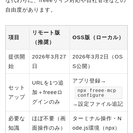
な代わりに、freeeサイン対応や自社管理などの
自由度があります。
リモート版
項目
OSS版（ローカル）
（推奨）
提供開
2026年3月27
2026年3月2日（OS
始
日
S公開）
アプリ登録→
URLを1つ追
セット
npx freee-mcp
加＋freeeロ
configure
アップ
グインのみ
→設定ファイル追記
必要な
ほぼ不要（画
ターミナル操作・N
知識
面操作のみ）
ode.js環境（npx）