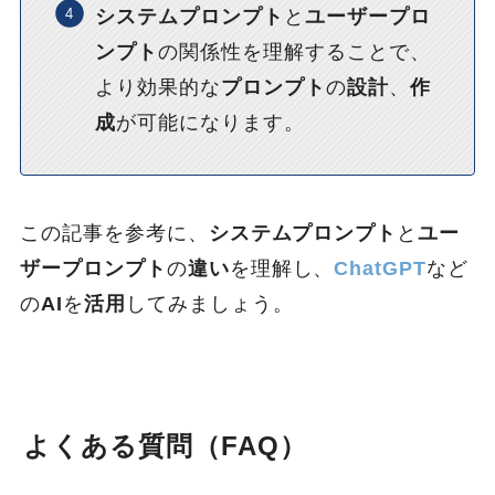
システムプロンプト
と
ユーザープロ
ンプト
の関係性を理解することで、
より効果的な
プロンプト
の
設計
、
作
成
が可能になります。
この記事を参考に、
システムプロンプト
と
ユー
ザープロンプト
の
違い
を理解し、
ChatGPT
など
の
AI
を
活用
してみましょう。
よくある質問（FAQ）