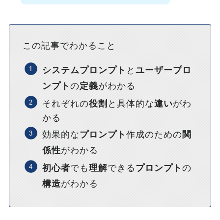
この記事でわかること
システムプロンプト
と
ユーザープロ
ンプト
の
定義
がわかる
それぞれの
役割
と具体的な
違い
がわ
かる
効果的な
プロンプト
作成のための
関
係性
がわかる
初心者
でも
理解
できる
プロンプト
の
構造
がわかる