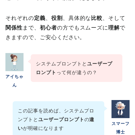
それぞれの
定義
、
役割
、具体的な
比較
、そして
関係性
まで、
初心者
の方でもスムーズに
理解
で
きますので、ご安心ください。
システムプロンプトと
ユーザープ
ロンプト
って何が違うの？
アイちゃ
ん
この記事を読めば、システムプロ
ンプトと
ユーザープロンプト
の
違
スマーフ
い
が明確になります
博士