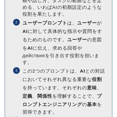
格や話し方、タスクの範囲などを定
める、いわばAIの初期設定のような
役割を果たします。
ユーザープロンプト
は、
ユーザー
が
AI
に対して具体的な指示や質問をす
るためのものです。
ユーザー
の意図
を
AI
に伝え、求める回答や
действияを引き出す役割を担いま
す。
この2つのプロンプトは、
AI
との対話
においてそれぞれ異なる重要な
役割
を持っています。それぞれの
意味
、
定義
、
関係性
を理解することで、
プ
ロンプトエンジニアリング
の
基本
を
習得できます。