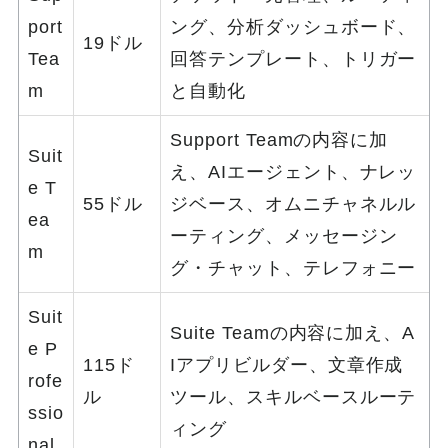
port
ング、分析ダッシュボード、
19ドル
Tea
回答テンプレート、トリガー
m
と自動化
Support Teamの内容に加
Suit
え、AIエージェント、ナレッ
e T
55ドル
ジベース、オムニチャネルル
ea
ーティング、メッセージン
m
グ・チャット、テレフォニー
Suit
Suite Teamの内容に加え、A
e P
115ド
Iアプリビルダー、文章作成
rofe
ル
ツール、スキルベースルーテ
ssio
ィング
nal