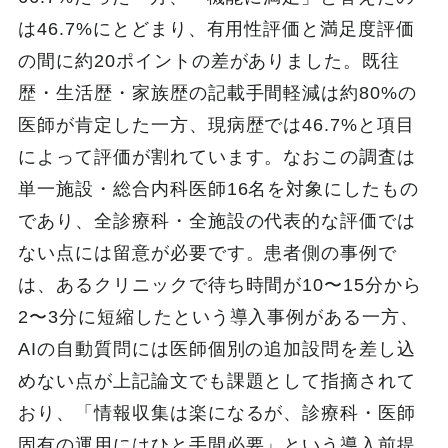
は46.7%にとどまり、有用性評価と満足度評価
の間に約20ポイントの差がありました。既往
歴・生活歴・家族歴の記載手間軽減は約80%の
医師が肯定した一方、現病歴では46.7%と項目
によって評価が割れています。なおこの調査は
単一施設・総合内科医師16名を対象にしたもの
であり、全診療科・全施設の代表的な評価では
ない点には留意が必要です。患者側の事例で
は、あるクリニックで待ち時間が10〜15分から
2〜3分に短縮したという導入事例がある一方、
AIの自動質問には医師個別の追加設問を差し込
めない点が上記論文でも課題として指摘されて
おり、「情報収集は楽になるが、診療科・医師
固有の運用にはひと手間必要」という導入前提