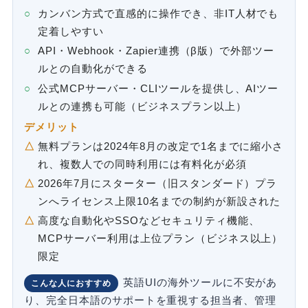
カンバン方式で直感的に操作でき、非IT人材でも
定着しやすい
API・Webhook・Zapier連携（β版）で外部ツー
ルとの自動化ができる
公式MCPサーバー・CLIツールを提供し、AIツー
ルとの連携も可能（ビジネスプラン以上）
デメリット
無料プランは2024年8月の改定で1名までに縮小さ
れ、複数人での同時利用には有料化が必須
2026年7月にスターター（旧スタンダード）プラ
ンへライセンス上限10名までの制約が新設された
高度な自動化やSSOなどセキュリティ機能、
MCPサーバー利用は上位プラン（ビジネス以上）
限定
英語UIの海外ツールに不安があ
こんな人におすすめ
り、完全日本語のサポートを重視する担当者、管理