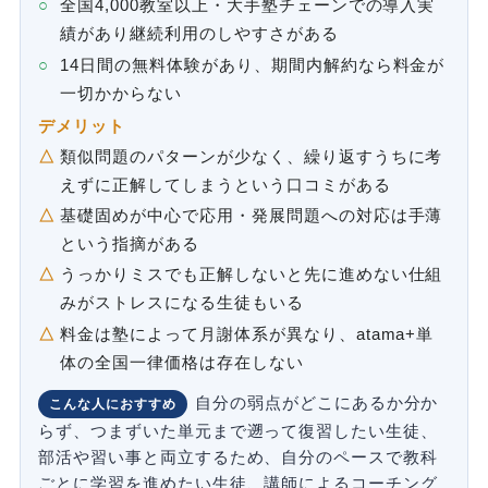
全国4,000教室以上・大手塾チェーンでの導入実
績があり継続利用のしやすさがある
14日間の無料体験があり、期間内解約なら料金が
一切かからない
デメリット
類似問題のパターンが少なく、繰り返すうちに考
えずに正解してしまうという口コミがある
基礎固めが中心で応用・発展問題への対応は手薄
という指摘がある
うっかりミスでも正解しないと先に進めない仕組
みがストレスになる生徒もいる
料金は塾によって月謝体系が異なり、atama+単
体の全国一律価格は存在しない
自分の弱点がどこにあるか分か
こんな人におすすめ
らず、つまずいた単元まで遡って復習したい生徒、
部活や習い事と両立するため、自分のペースで教科
ごとに学習を進めたい生徒、講師によるコーチング