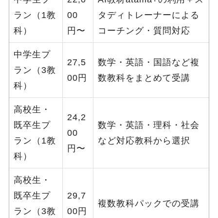
ラン（1教
00
タディトレーナーによる
科）
円〜
コーチング・質問対応
中学生プ
27,5
数学・英語・国語など複
ラン（3教
00円
数教科をまとめて受講
科）
高校生・
24,2
既卒生プ
数学・英語・理科・社会
00
ラン（1教
など対応教科から選択
円〜
科）
高校生・
既卒生プ
29,7
複数教科パックでの受講
ラン（3教
00円