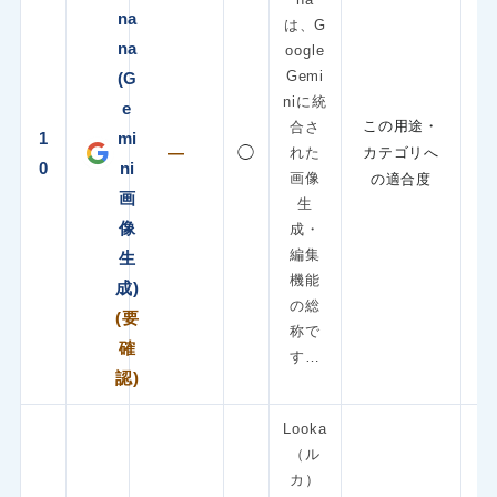
na
は、G
na
oogle
Gemi
(G
niに統
e
この用途・
合さ
1
mi
—
◯
れた
カテゴリへ
0
ni
画像
の適合度
画
生
像
成・
編集
生
機能
成)
の総
(要
称で
確
す…
認)
Looka
（ル
カ）