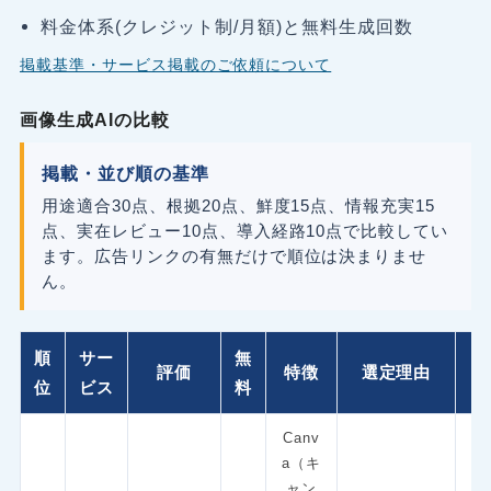
料金体系(クレジット制/月額)と無料生成回数
掲載基準・サービス掲載のご依頼について
画像生成AIの比較
掲載・並び順の基準
用途適合30点、根拠20点、鮮度15点、情報充実15
点、実在レビュー10点、導入経路10点で比較してい
ます。広告リンクの有無だけで順位は決まりませ
ん。
順
サー
無
評価
特徴
選定理由
位
ビス
料
Canv
a（キ
ャン