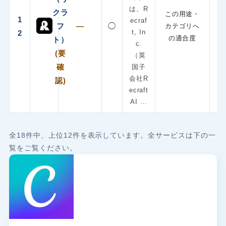
は、R
クラ
この用途・
1
ecraf
フ
—
◯
カテゴリへ
t, In
2
の適合度
ト）
c.
(要
（英
確
国子
会社R
認)
ecraft
AI …
全18件中、上位12件を表示しています。全サービスは下の一
覧をご覧ください。