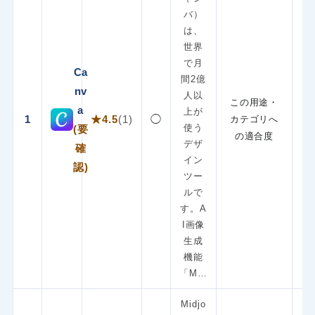
バ）
は、
世界
で月
Ca
間2億
nv
人以
この用途・
a
上が
1
★4.5
(1)
◯
カテゴリへ
使う
(要
の適合度
デザ
確
イン
認)
ツー
ルで
す。A
I画像
生成
機能
「M…
Midjo