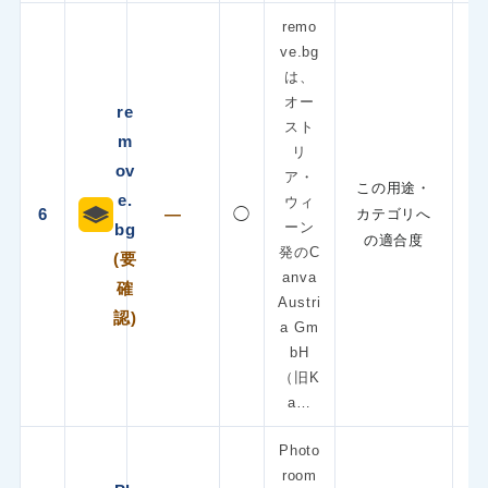
remo
ve.bg
は、
オー
re
スト
m
リ
ov
ア・
この用途・
e.
ウィ
6
—
◯
カテゴリへ
ーン
bg
の適合度
発のC
(要
anva
確
Austri
認)
a Gm
bH
（旧K
a…
Photo
room