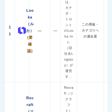
は、
カナ
Loo
ダ・
ka
トロ
（ル
この用途・
ント
1
カ）
—
—
カテゴリへ
のLoo
1
ka In
の適合度
(要
c.
確
（旧
認)
社名L
ogojo
y）が
運営
す…
Recra
ft（リ
Rec
クラ
raft
フ
ト）
（リ