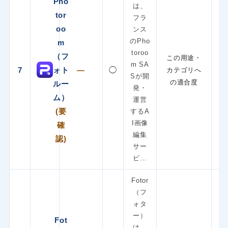
Pho
は、
tor
フラ
oo
ンス
のPho
m
toroo
（フ
この用途・
m SA
7
ォト
—
◯
カテゴリへ
Sが開
の適合度
ルー
発・
ム）
運営
(要
するA
I画像
確
編集
認)
サー
ビ…
Fotor
（フ
ォタ
ー）
Fot
は、