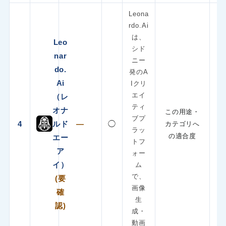
Leona
rdo.Ai
は、
Leo
シド
nar
ニー
do.
発のA
Ai
Iクリ
エイ
（レ
ティ
オナ
この用途・
ブプ
4
ルド
—
◯
カテゴリへ
ラッ
の適合度
エー
トフ
ア
ォー
イ）
ム
で、
(要
画像
確
生
認)
成・
動画