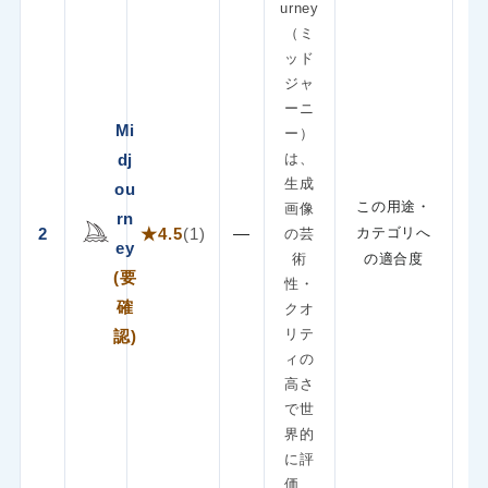
urney
（ミ
ッド
ジャ
ーニ
Mi
ー）
dj
は、
生成
ou
この用途・
画像
rn
2
★4.5
(1)
—
カテゴリへ
の芸
ey
術
の適合度
(要
性・
確
クオ
リテ
認)
ィの
高さ
で世
界的
に評
価…