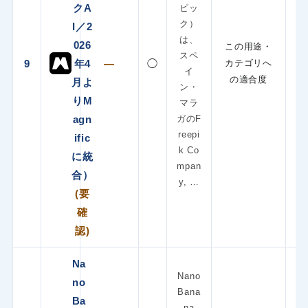
クA
ピッ
ク）
I／2
は、
026
この用途・
スペ
9
年4
—
◯
カテゴリへ
イ
の適合度
月よ
ン・
りM
マラ
agn
ガのF
reepi
ific
k Co
に統
mpan
合）
y, …
(要
確
認)
Na
Nano
no
Bana
Ba
na