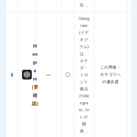
生…
Ideog
ram
(イデ
オグ
Id
ラム)
eo
は、
カナ
gr
この用途・
ダ・
a
5
—
◯
カテゴリへ
トロ
m
ント
の適合度
(要
拠点
確
のIde
ogra
認)
m, In
c.が
開
発…