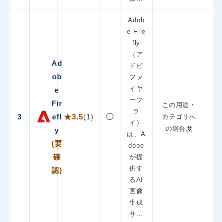
Adob
e Fire
fly
（ア
Ad
ドビ
ob
ファ
イヤ
e
ーフ
Fir
この用途・
ラ
3
efl
★3.5
(1)
◯
カテゴリへ
イ）
の適合度
y
は、A
(要
dobe
確
が提
供す
認)
るAI
画像
生成
サ…