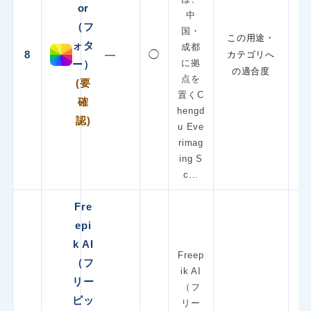
or
中
（フ
国・
この用途・
ォタ
成都
8
—
◯
カテゴリへ
に拠
ー）
の適合度
点を
(要
置くC
確
hengd
認)
u Eve
rimag
ing S
c…
Fre
epi
k AI
Freep
（フ
ik AI
リー
（フ
ピッ
リー