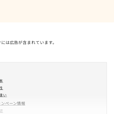
クには広告が含まれています。
本
性
違い
ャンペーン情報
認