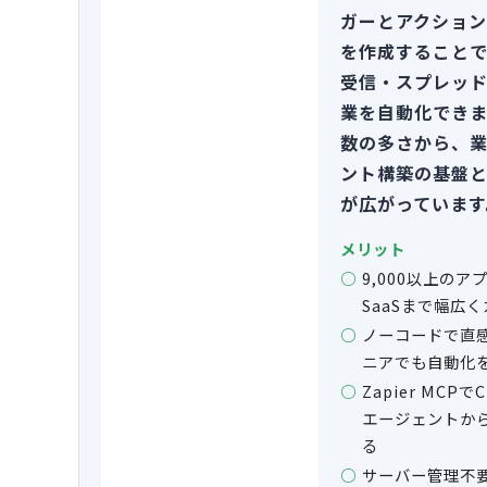
ガーとアクション
を作成すること
受信・スプレッ
業を自動化できま
数の多さから、業
ント構築の基盤
が広がっています
メリット
9,000以上の
SaaSまで幅広
ノーコードで直感
ニアでも自動化
Zapier MCPで
エージェントか
る
サーバー管理不