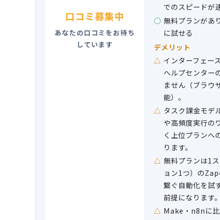
でのスピードが
口コミ募集中
無料プランがあ
に試せる
あなたの口コミをお待ち
しています
デメリット
インターフェース
ヘルプセンター
ません（ブラウ
能）。
タスク課金モデル
や高頻度実行の
く上位プランへ
ります。
無料プランは1
ョン1つ）のZa
繋ぐ自動化を試
前提になります
Make・n8n