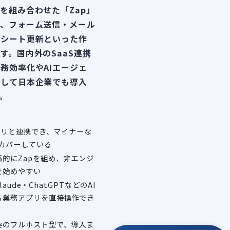
を組み合わせた「Zap」
で、フォーム送信・メール
ドシート更新といった作
す。国内外のSaaS連携
務効率化やAIエージェ
として日本企業でも導入
。
アプリと連携でき、マイナーな
くカバーしている
的にZapを組め、非エンジ
を始めやすい
Claude・ChatGPTなどのAI
ら業務アプリを直接操作でき
要のフルホスト型で、導入ま