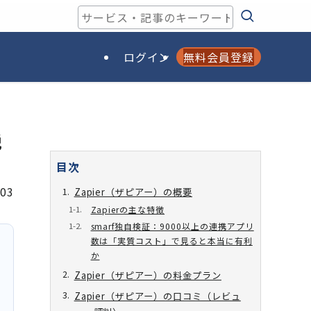
ログイン
無料会員登録
説
目次
/03
Zapier（ザピアー）の概要
Zapierの主な特徴
smarf独自検証：9000以上の連携アプリ
数は「実質コスト」で見ると本当に有利
か
Zapier（ザピアー）の料金プラン
Zapier（ザピアー）の口コミ（レビュ