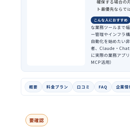
確保する場合の
ト最優先ならで
こんな人におすすめ
な業務ツールまで幅
ー管理やインフラ構
自動化を始めたい非
者、Claude・Ch
に実際の業務アプリ操
MCP活用）
概要
料金プラン
口コミ
FAQ
企業情
要確認