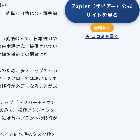
速い
Zapier（ザピアー）公式
り、簡単な自動化なら課金前
サイトを見る
無料あり
★ 口コミを書く
は英語のみで、日本語UIや
の日本語対応は提供されてい
ザ翻訳機能での閲覧は可
のため、多ステップのZap
ワークフローでは想定より早
の移行が必要になることがあ
ステップ（トリガー＋アクシ
pのみで、複数アクションを
すには有料プランへの移行が
。
に比べると同水準のタスク数を