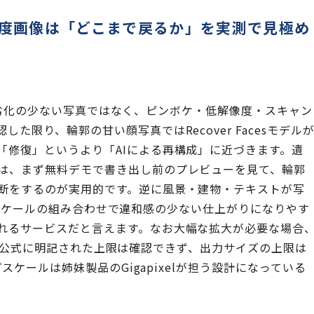
像度画像は「どこまで戻るか」を実測で見極め
のは、劣化の少ない写真ではなく、ピンボケ・低解像度・スキャン
限り、輪郭の甘い顔写真ではRecover Facesモデル
「修復」というより「AIによる再構成」に近づきます。遺
は、まず無料デモで書き出し前のプレビューを見て、輪郭
断をするのが実用的です。逆に風景・建物・テキストが写
アップスケールの組み合わせで違和感の少ない仕上がりになりやす
れるサービスだと言えます。なお大幅な拡大が必要な場合
倍程度（公式に明記された上限は確認できず、出力サイズの上限は
プスケールは姉妹製品のGigapixelが担う設計になっている