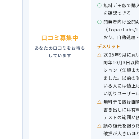
無料デモ版で購
を確認できる
開発者向け公開A
（TopazLabs
口コミ募集中
おり、自動処理・
デメリット
あなたの口コミをお待ち
2025年9月に
しています
同年10月3日以
ション（年額ま
ました。以前の
いる人には値上
い切りユーザー
無料デモ版は画
書き出しには有
テストの範囲が
顔の復元を担うRe
破損が大きいほど