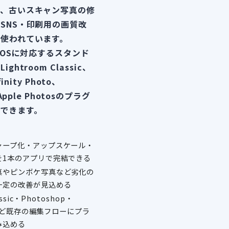
で、古いスキャン写真の修
SNS・印刷用の画質改
使われています。
acOSに対応するスタンド
htroom Classic、
inity Photo、
Apple Photosのプラグ
できます。
ャープ化・アップスケール・
を1本のアプリで完結できる
真やピンボケ写真など劣化の
一定の改善が見込める
assic・Photoshop・
neなど既存の編集フローにプラ
み込める