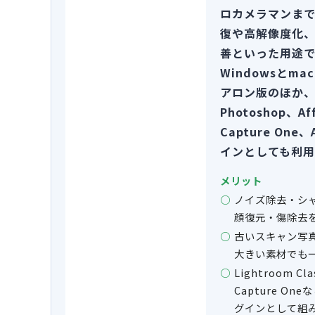
ロカメラマンま
復や高解像度化、
善といった用途で
Windowsとm
アロン版のほか、Lig
Photoshop、Aff
Capture One、
インとしても利用
メリット
ノイズ除去・シ
顔復元・傷除去
古いスキャン写
大きい素材でも
Lightroom Cl
Capture O
グインとして組