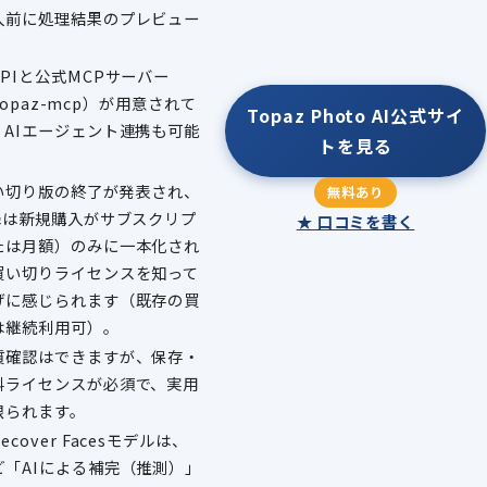
入前に処理結果のプレビュー
PIと公式MCPサーバー
/topaz-mcp）が用意されて
Topaz Photo AI公式サイ
AIエージェント連携も可能
トを見る
買い切り版の終了が発表され、
無料あり
降は新規購入がサブスクリプ
★ 口コミを書く
たは月額）のみに一本化され
買い切りライセンスを知って
げに感じられます（既存の買
は継続利用可）。
質確認はできますが、保存・
料ライセンスが必須で、実用
限られます。
cover Facesモデルは、
「AIによる補完（推測）」