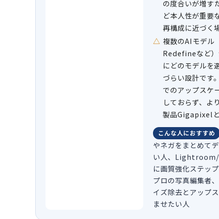
の度合いが増す
ど本人性が重要
再構成に近づく
複数のAIモデル（S
Redefineな
にどのモデルを
づらい設計です。ま
でのアップスケ
しておらず、よ
製品Gigapix
こんな人におすすめ
やネガをまとめてデ
い人、Lightroom
に画質強化ステップ
プロの写真編集者、
イズ除去とアップス
ませたい人