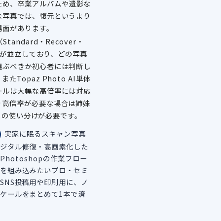
ため、卒業アルバムや遺影な
な写真では、復元というより
場面があります。
tandard・Recover・
ど）が並立しており、どの写真
選ぶべきか初心者には判断し
たTopaz Photo AI単体
ールは大幅な高倍率には対応
り高倍率が必要な場合は姉妹
elとの使い分けが必要です。
実家に眠るスキャン写真
ジタル修復・高画素化した
/Photoshopの作業フロー
を組み込みたいプロ・セミ
SNS投稿用や印刷用に、ノ
ケールをまとめて1本で済