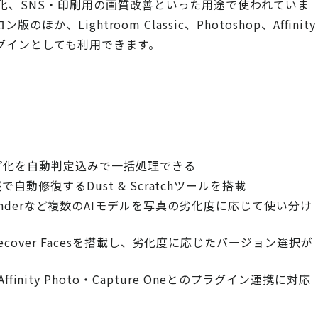
化、SNS・印刷用の画質改善といった用途で使われていま
か、Lightroom Classic、Photoshop、Affinity
osのプラグインとしても利用できます。
プ化を自動判定込みで一括処理できる
修復するDust & Scratchツールを搭載
MAX・Wonderなど複数のAIモデルを写真の劣化度に応じて使い分け
over Facesを搭載し、劣化度に応じたバージョン選択が
op・Affinity Photo・Capture Oneとのプラグイン連携に対応