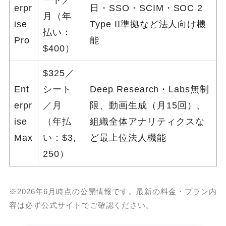
erpr
日・SSO・SCIM・SOC 2
月（年
ise
Type II準拠など法人向け機
払い：
Pro
能
$400）
$325／
Ent
シート
Deep Research・Labs無制
erpr
／月
限、動画生成（月15回）、
ise
（年払
組織全体アナリティクスな
Max
い：$3,
ど最上位法人機能
250）
※2026年6月時点の公開情報です。最新の料金・プラン内
容は必ず公式サイトでご確認ください。