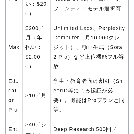
い：$20
フロンティアモデル選択可
0）
$200／
Unlimited Labs、Perplexity
月（年
Computer（月10,000クレ
Max
払い：
ジット）、動画生成（Sora
$2,00
2 Pro）など上位機能フル解
0）
放
Edu
学生・教育者向け割引（Sh
cati
eerID等による認証が必
$10／月
on
要）。機能はProプランと同
Pro
等。
$40／シ
Ent
Deep Research 500回／
ート／