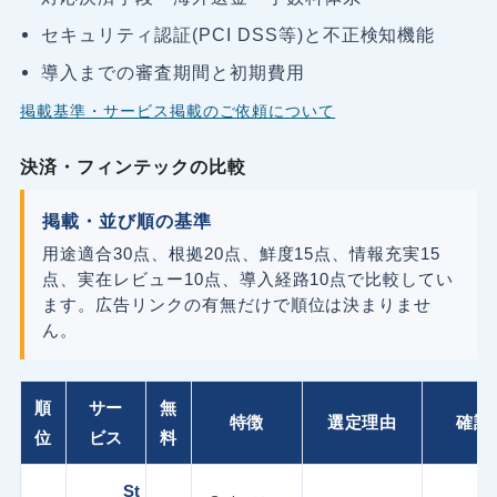
セキュリティ認証(PCI DSS等)と不正検知機能
導入までの審査期間と初期費用
掲載基準・サービス掲載のご依頼について
決済・フィンテックの比較
掲載・並び順の基準
用途適合30点、根拠20点、鮮度15点、情報充実15
点、実在レビュー10点、導入経路10点で比較してい
ます。広告リンクの有無だけで順位は決まりませ
ん。
順
サー
無
特徴
選定理由
確認
位
ビス
料
St