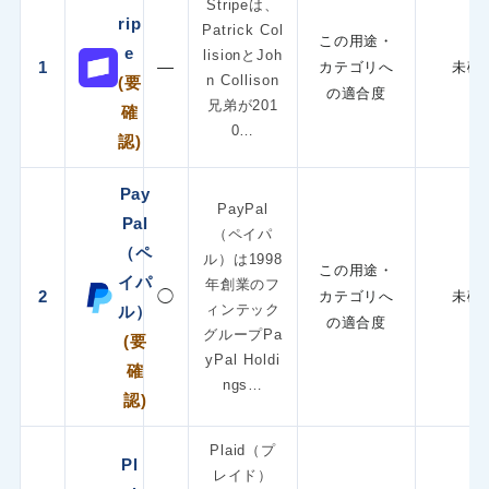
Stripeは、
rip
Patrick Col
この用途・
e
lisionとJoh
1
—
カテゴリへ
未確
n Collison
(要
の適合度
兄弟が201
確
0…
認)
Pay
PayPal
Pal
（ペイパ
（ペ
ル）は1998
この用途・
イパ
年創業のフ
2
◯
カテゴリへ
未確
ィンテック
ル）
の適合度
グループPa
(要
yPal Holdi
確
ngs…
認)
Plaid（プ
Pl
レイド）