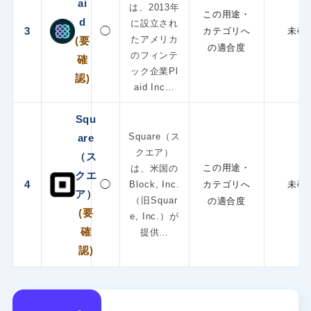
ai
は、2013年
この用途・
d
に設立され
3
◯
カテゴリへ
未確
たアメリカ
(要
の適合度
のフィンテ
確
ック企業Pl
認)
aid Inc…
Squ
Square（ス
are
クエア）
（ス
この用途・
は、米国の
クエ
4
◯
Block, Inc.
カテゴリへ
未確
ア）
（旧Squar
の適合度
(要
e, Inc.）が
確
提供…
認)